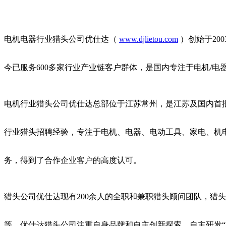
电
机电器行业
猎头公司优仕达（
www.djlietou.com
）创始于20
今已服务600多家
行业产业链客户群体，是国内专注于电机/电器
电机
行业猎头公司
优仕达总部位于
江苏常州，是江苏及
国内首
行业猎头招聘经验，专注于电机、
电器、电动工具、家电、机
务，得到了合作企业客户的高度认可。
猎
头公司优仕达现有200余人的全职和兼职猎头顾问团队，猎
等。
优仕达猎头公司注重
自身品牌和自主创新探索，
自主研发“