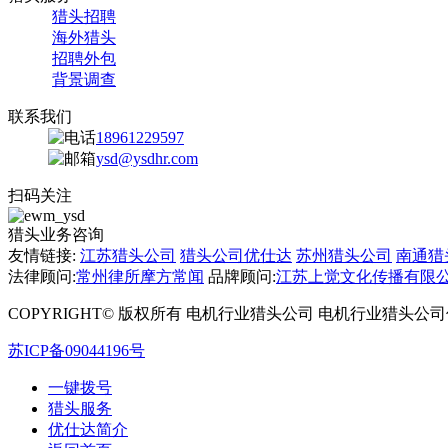
猎头招聘
海外猎头
招聘外包
背景调查
联系我们
18961229597
ysd@ysdhr.com
扫码关注
猎头业务咨询
友情链接:
江苏猎头公司
猎头公司优仕达
苏州猎头公司
南通猎
法律顾问:
常州律所摩方常闻
品牌顾问:
江苏上觉文化传播有限
COPYRIGHT© 版权所有 电机行业猎头公司 电机行业猎头公司优仕达
苏ICP备09044196号
一键拨号
猎头服务
优仕达简介