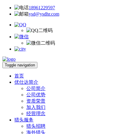
18961229597
ysd@ysdhr.com
Toggle navigation
首页
优仕达简介
公司简介
公司优势
资质荣普
加入我们
经营理念
猎头服务
猎头招聘
海外猎头