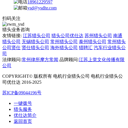
18961229597
ysd@ysdhr.com
扫码关注
猎头业务咨询
友情链接:
江苏猎头公司
猎头公司优仕达
苏州猎头公司
南通
猎头公司
无锡猎头公司
常州猎头公司
泰州猎头公司
常州猎头
公司贤仕
贤仕猎头公司
海外猎头公司
猎聘汇
汽车行业猎头公
司
法律顾问:
常州律所摩方常闻
品牌顾问:
江苏上觉文化传播有限
公司
COPYRIGHT© 版权所有 电机行业猎头公司 电机行业猎头公
司优仕达 2016-2025
苏ICP备09044196号
一键拨号
猎头服务
优仕达简介
返回首页