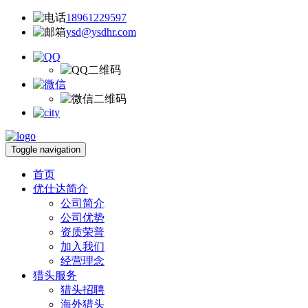
18961229597
ysd@ysdhr.com
Toggle navigation
首页
优仕达简介
公司简介
公司优势
资质荣普
加入我们
经营理念
猎头服务
猎头招聘
海外猎头