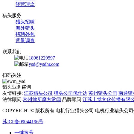
经营理念
猎头服务
猎头招聘
海外猎头
招聘外包
背景调查
联系我们
18961229597
ysd@ysdhr.com
扫码关注
猎头业务咨询
友情链接:
江苏猎头公司
猎头公司优仕达
苏州猎头公司
南通猎
法律顾问:
常州律所摩方常闻
品牌顾问:
江苏上觉文化传播有限
COPYRIGHT© 版权所有 电机行业猎头公司 电机行业猎头公司优仕达
苏ICP备09044196号
一键拨号