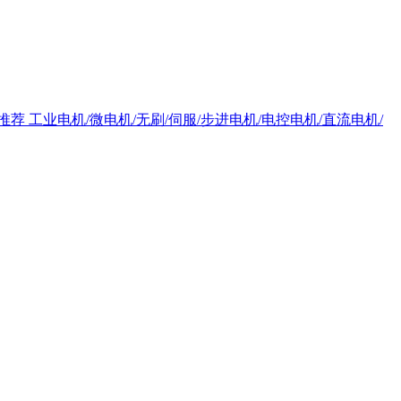
荐 工业电机/微电机/无刷/伺服/步进电机/电控电机/直流电机/