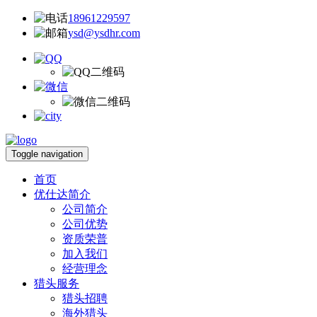
18961229597
ysd@ysdhr.com
Toggle navigation
首页
优仕达简介
公司简介
公司优势
资质荣普
加入我们
经营理念
猎头服务
猎头招聘
海外猎头