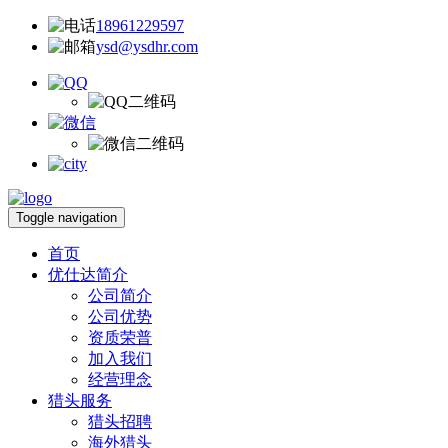
18961229597
ysd@ysdhr.com
Toggle navigation
首页
优仕达简介
公司简介
公司优势
资质荣普
加入我们
经营理念
猎头服务
猎头招聘
海外猎头